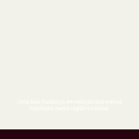
Uma boa mudança em relação aos menus
habituais desta região turística.